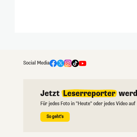
Social Media
Jetzt
Leserreporter
werd
Für jedes Foto in "Heute" oder jedes Video auf
So geht's