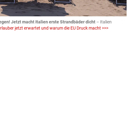
egen! Jetzt macht Italien erste Strandbäder dicht
– Italien
04.08
rlauber jetzt erwartet und warum die EU Druck macht >>>
von E
Einw
iStock (