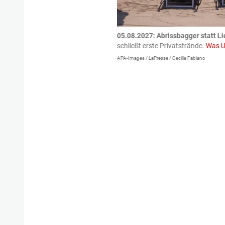
tzte.
Zu einem tragischen
05.08.2027:
Abrissbagger statt Li
igen gekommen.
Bei einem Frontal-
schließt erste Privatstrände.
Was U
APA-Images / LaPresse / Cecilia Fabiano