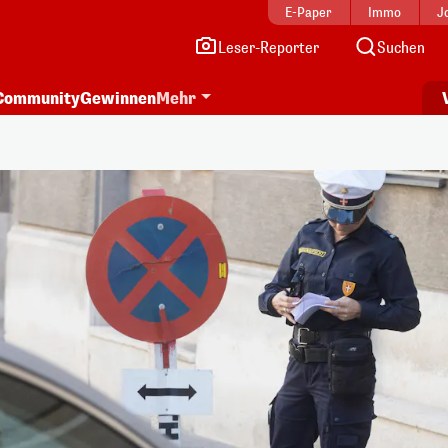
E-Paper
Immo
J
Leser-Reporter
Suchen
Community
Gewinnen
Mehr