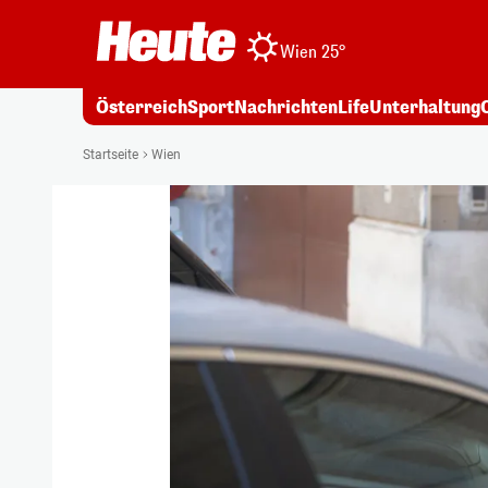
Wien 25°
Österreich
Sport
Nachrichten
Life
Unterhaltung
Startseite
Wien