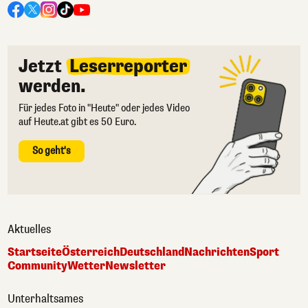
Jetzt
Leserreporter
werden.
Für jedes Foto in "Heute" oder jedes Video
auf Heute.at gibt es 50 Euro.
So geht's
Aktuelles
Startseite
Österreich
Deutschland
Nachrichten
Sport
Community
Wetter
Newsletter
Unterhaltsames