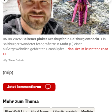
06.08.2026: Seltener pinker Grashüpfer in Salzburg entdeckt.
Ein
0
Salzburger Wanderer fotografierte in Muhr (S) einen
S
außergewöhnlich gefärbten Grashüpfer –
das Tier ist leuchtend rosa
U
>>
AP
zVg / Dieter Dobnik
(mip)
Jetzt kommentieren
Mehr zum Thema
Blau Weiß Linz
Good News
Oberösterreich
Medizin