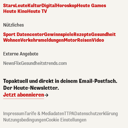
Stars
Leute
Kultur
Digital
Horoskop
Heute Games
Heute Kino
Heute TV
Nützliches
Sport Datencenter
Gewinnspiele
Rezepte
Gesundheit
Wohnen
Verkehrsmeldungen
Motor
Reisen
Video
Externe Angebote
NewsFlix
Gesundheitstrends.com
Topaktuell und direkt in deinem Email-Postfach.
Der Heute-Newsletter.
Jetzt abonnieren
Impressum
Tarife & Mediadaten
TTPA
Datenschutzerklärung
Nutzungsbedingungen
Cookie Einstellungen