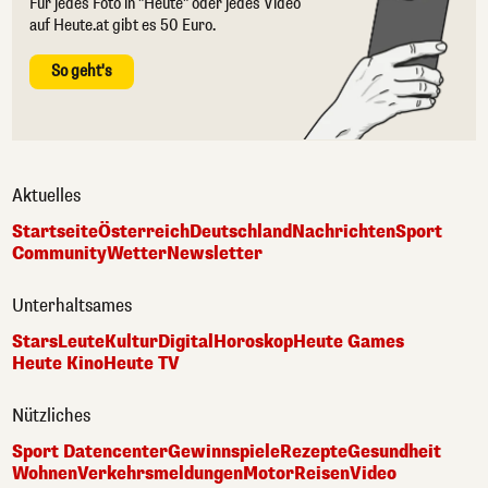
Für jedes Foto in "Heute" oder jedes Video
auf Heute.at gibt es 50 Euro.
So geht's
Aktuelles
Startseite
Österreich
Deutschland
Nachrichten
Sport
Community
Wetter
Newsletter
Unterhaltsames
Stars
Leute
Kultur
Digital
Horoskop
Heute Games
Heute Kino
Heute TV
Nützliches
Sport Datencenter
Gewinnspiele
Rezepte
Gesundheit
Wohnen
Verkehrsmeldungen
Motor
Reisen
Video