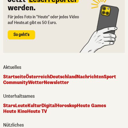
werden.
Für jedes Foto in "Heute" oder jedes Video
auf Heute.at gibt es 50 Euro.
So geht's
Aktuelles
Startseite
Österreich
Deutschland
Nachrichten
Sport
Community
Wetter
Newsletter
Unterhaltsames
Stars
Leute
Kultur
Digital
Horoskop
Heute Games
Heute Kino
Heute TV
Nützliches