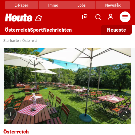
E-Paper
Immo
Jobs
NewsFlix
Arti
Österreich
Sport
Nachrichten
Neueste
Startseite
Österreich
i
Österreich