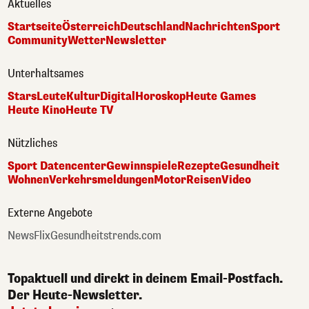
Aktuelles
Startseite
Österreich
Deutschland
Nachrichten
Sport
Community
Wetter
Newsletter
Unterhaltsames
Stars
Leute
Kultur
Digital
Horoskop
Heute Games
Heute Kino
Heute TV
Nützliches
Sport Datencenter
Gewinnspiele
Rezepte
Gesundheit
Wohnen
Verkehrsmeldungen
Motor
Reisen
Video
Externe Angebote
NewsFlix
Gesundheitstrends.com
Topaktuell und direkt in deinem Email-Postfach.
Der Heute-Newsletter.