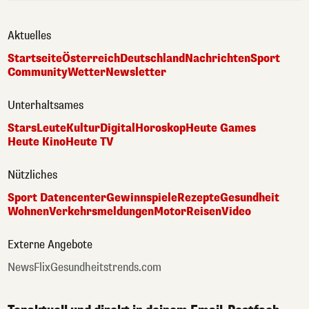
Aktuelles
Startseite
Österreich
Deutschland
Nachrichten
Sport
Community
Wetter
Newsletter
Unterhaltsames
Stars
Leute
Kultur
Digital
Horoskop
Heute Games
Heute Kino
Heute TV
Nützliches
Sport Datencenter
Gewinnspiele
Rezepte
Gesundheit
Wohnen
Verkehrsmeldungen
Motor
Reisen
Video
Externe Angebote
NewsFlix
Gesundheitstrends.com