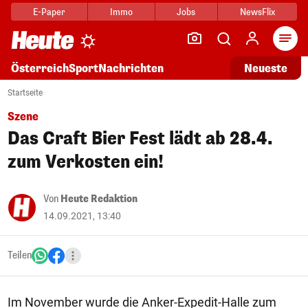
E-Paper
Immo
Jobs
NewsFlix
Arti
Österreich
Sport
Nachrichten
Neueste
Startseite
Szene
Das Craft Bier Fest lädt ab 28.4.
zum Verkosten ein!
Von
Heute Redaktion
14.09.2021, 13:40
Teilen
Im November wurde die Anker-Expedit-Halle zum