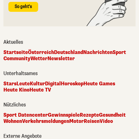
So geht's
Aktuelles
Startseite
Österreich
Deutschland
Nachrichten
Sport
Community
Wetter
Newsletter
Unterhaltsames
Stars
Leute
Kultur
Digital
Horoskop
Heute Games
Heute Kino
Heute TV
Nützliches
Sport Datencenter
Gewinnspiele
Rezepte
Gesundheit
Wohnen
Verkehrsmeldungen
Motor
Reisen
Video
Externe Angebote