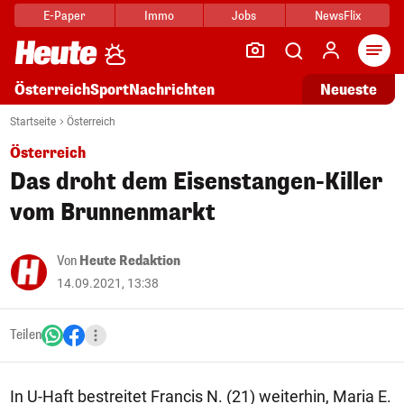
E-Paper
Immo
Jobs
NewsFlix
Arti
Österreich
Sport
Nachrichten
Neueste
Startseite
Österreich
Österreich
Das droht dem Eisenstangen-Killer
vom Brunnenmarkt
Von
Heute Redaktion
14.09.2021, 13:38
Teilen
In U-Haft bestreitet Francis N. (21) weiterhin, Maria E.