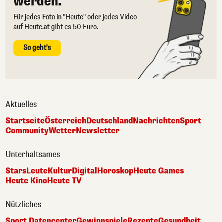
werden.
Für jedes Foto in "Heute" oder jedes Video
auf Heute.at gibt es 50 Euro.
So geht's
Aktuelles
Startseite
Österreich
Deutschland
Nachrichten
Sport
Community
Wetter
Newsletter
Unterhaltsames
Stars
Leute
Kultur
Digital
Horoskop
Heute Games
Heute Kino
Heute TV
Nützliches
Sport Datencenter
Gewinnspiele
Rezepte
Gesundheit