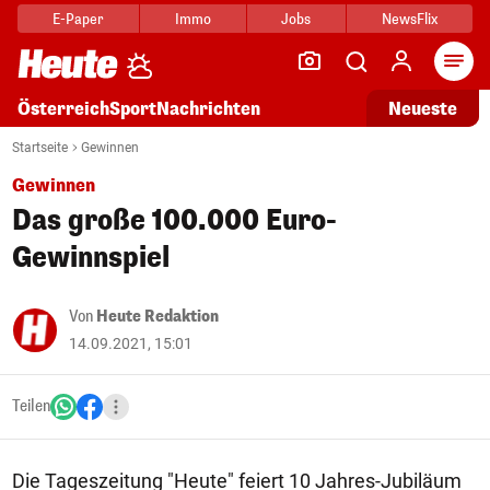
E-Paper
Immo
Jobs
NewsFlix
Arti
Österreich
Sport
Nachrichten
Neueste
Startseite
Gewinnen
Gewinnen
Das große 100.000 Euro-
Gewinnspiel
Von
Heute Redaktion
14.09.2021, 15:01
Teilen
Die Tageszeitung "Heute" feiert 10 Jahres-Jubiläum