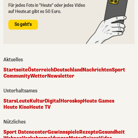
Für jedes Foto in "Heute" oder jedes Video
auf Heute.at gibt es 50 Euro.
So geht's
Aktuelles
Startseite
Österreich
Deutschland
Nachrichten
Sport
Community
Wetter
Newsletter
Unterhaltsames
Stars
Leute
Kultur
Digital
Horoskop
Heute Games
Heute Kino
Heute TV
Nützliches
Sport Datencenter
Gewinnspiele
Rezepte
Gesundheit