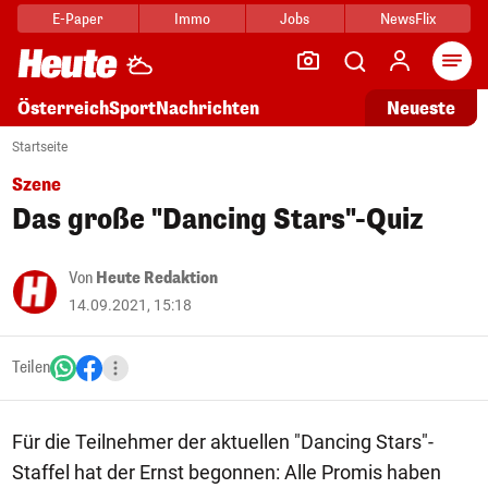
E-Paper
Immo
Jobs
NewsFlix
Arti
Österreich
Sport
Nachrichten
Neueste
Startseite
Szene
Das große "Dancing Stars"-Quiz
Von
Heute Redaktion
14.09.2021, 15:18
Teilen
Für die Teilnehmer der aktuellen "Dancing Stars"-
Staffel hat der Ernst begonnen: Alle Promis haben