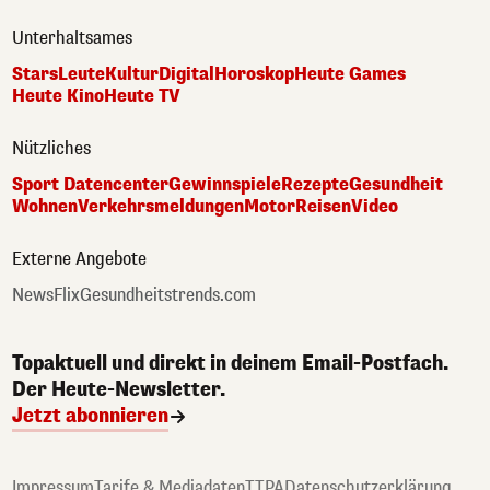
Unterhaltsames
Stars
Leute
Kultur
Digital
Horoskop
Heute Games
Heute Kino
Heute TV
Nützliches
Sport Datencenter
Gewinnspiele
Rezepte
Gesundheit
Wohnen
Verkehrsmeldungen
Motor
Reisen
Video
Externe Angebote
NewsFlix
Gesundheitstrends.com
Topaktuell und direkt in deinem Email-Postfach.
Der Heute-Newsletter.
Jetzt abonnieren
Impressum
Tarife & Mediadaten
TTPA
Datenschutzerklärung