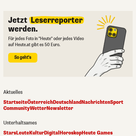
Jetzt
Leserreporter
werden.
Für jedes Foto in "Heute" oder jedes Video
auf Heute.at gibt es 50 Euro.
So geht's
Aktuelles
Startseite
Österreich
Deutschland
Nachrichten
Sport
Community
Wetter
Newsletter
Unterhaltsames
Stars
Leute
Kultur
Digital
Horoskop
Heute Games