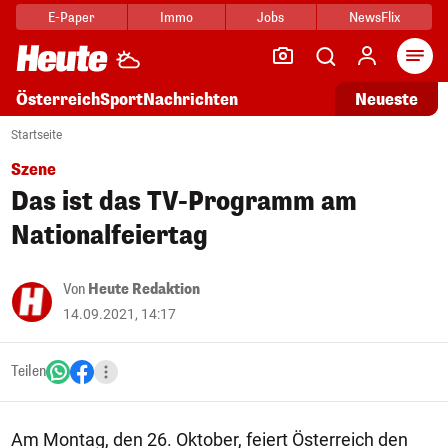
E-Paper
Immo
Jobs
NewsFlix
Arti
Österreich
Sport
Nachrichten
Neueste
Startseite
Szene
Das ist das TV-Programm am
Nationalfeiertag
Von
Heute Redaktion
14.09.2021, 14:17
Teilen
Am Montag, den 26. Oktober, feiert Österreich den