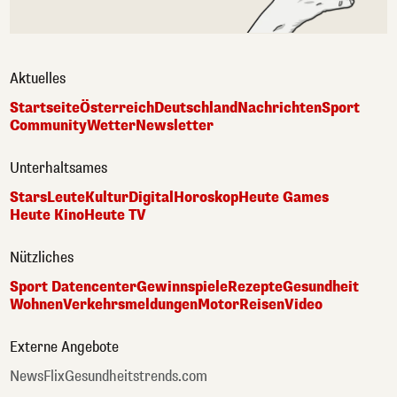
Aktuelles
Startseite
Österreich
Deutschland
Nachrichten
Sport
Community
Wetter
Newsletter
Unterhaltsames
Stars
Leute
Kultur
Digital
Horoskop
Heute Games
Heute Kino
Heute TV
Nützliches
Sport Datencenter
Gewinnspiele
Rezepte
Gesundheit
Wohnen
Verkehrsmeldungen
Motor
Reisen
Video
Externe Angebote
NewsFlix
Gesundheitstrends.com