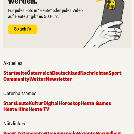
werden.
Für jedes Foto in "Heute" oder jedes Video
auf Heute.at gibt es 50 Euro.
So geht's
Aktuelles
Startseite
Österreich
Deutschland
Nachrichten
Sport
Community
Wetter
Newsletter
Unterhaltsames
Stars
Leute
Kultur
Digital
Horoskop
Heute Games
Heute Kino
Heute TV
Nützliches
Sport Datencenter
Gewinnspiele
Rezepte
Gesundheit