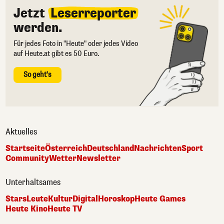
Jetzt
Leserreporter
werden.
Für jedes Foto in "Heute" oder jedes Video
auf Heute.at gibt es 50 Euro.
So geht's
Aktuelles
Startseite
Österreich
Deutschland
Nachrichten
Sport
Community
Wetter
Newsletter
Unterhaltsames
Stars
Leute
Kultur
Digital
Horoskop
Heute Games
Heute Kino
Heute TV