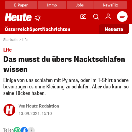
E-Paper
Immo
Jobs
NewsFlix
Arti
Österreich
Sport
Nachrichten
Neueste
Startseite
Life
Life
Das musst du übers Nacktschlafen
wissen
Einige von uns schlafen mit Pyjama, oder im T-Shirt andere
bevorzugen es ohne Kleidung zu schlafen. Aber das kann so
seine Tücken haben.
Von
Heute Redaktion
13.09.2021, 15:10
Teilen