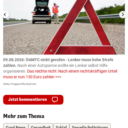
09.08.2026: ÖAMTC nicht gerufen - Lenker muss hohe Strafe
0
en
zahlen.
Nach einer Autopanne wollte ein Lenker selbst Hilfe
H
organisieren.
Das reichte nicht: Nach einem rechtskräftigen Urteil
u
muss er nun 130 Euro zahlen >>>
m
Getty Images/iStockphoto
Fa
Jetzt kommentieren
Mehr zum Thema
Good News
Gesundheit
Schlaf
Sexuelle Belästigung