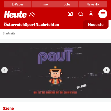
E-Paper
Immo
Jobs
NewsFlix
Arti
Österreich
Sport
Nachrichten
Neueste
i
1/7
Startseite
Szene