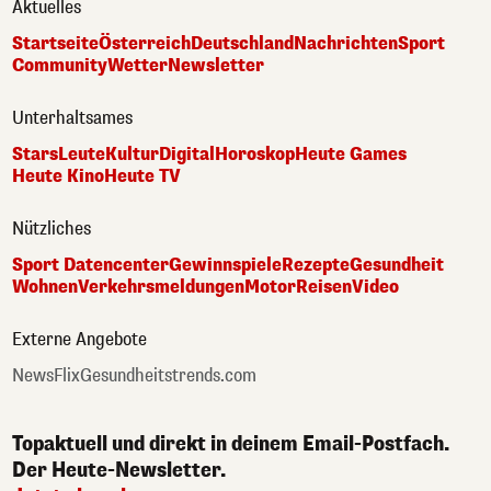
Aktuelles
Startseite
Österreich
Deutschland
Nachrichten
Sport
Community
Wetter
Newsletter
Unterhaltsames
Stars
Leute
Kultur
Digital
Horoskop
Heute Games
Heute Kino
Heute TV
Nützliches
Sport Datencenter
Gewinnspiele
Rezepte
Gesundheit
Wohnen
Verkehrsmeldungen
Motor
Reisen
Video
Externe Angebote
NewsFlix
Gesundheitstrends.com
Topaktuell und direkt in deinem Email-Postfach.
Der Heute-Newsletter.