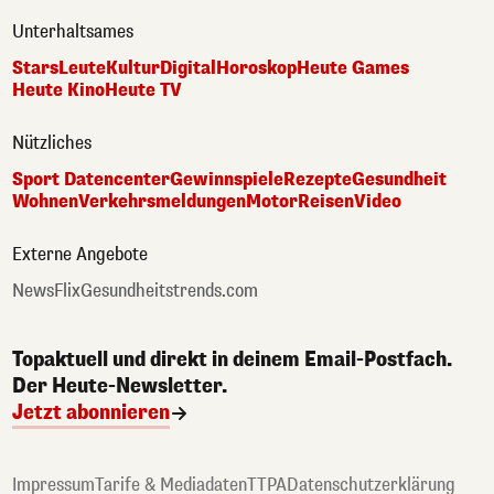
Unterhaltsames
Stars
Leute
Kultur
Digital
Horoskop
Heute Games
Heute Kino
Heute TV
Nützliches
Sport Datencenter
Gewinnspiele
Rezepte
Gesundheit
Wohnen
Verkehrsmeldungen
Motor
Reisen
Video
Externe Angebote
NewsFlix
Gesundheitstrends.com
Topaktuell und direkt in deinem Email-Postfach.
Der Heute-Newsletter.
Jetzt abonnieren
Impressum
Tarife & Mediadaten
TTPA
Datenschutzerklärung