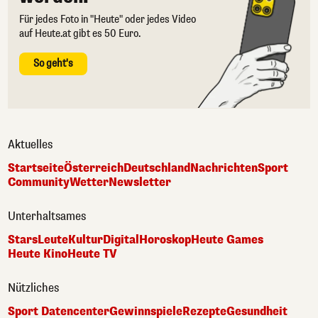
Für jedes Foto in "Heute" oder jedes Video
auf Heute.at gibt es 50 Euro.
So geht's
Aktuelles
Startseite
Österreich
Deutschland
Nachrichten
Sport
Community
Wetter
Newsletter
Unterhaltsames
Stars
Leute
Kultur
Digital
Horoskop
Heute Games
Heute Kino
Heute TV
Nützliches
Sport Datencenter
Gewinnspiele
Rezepte
Gesundheit