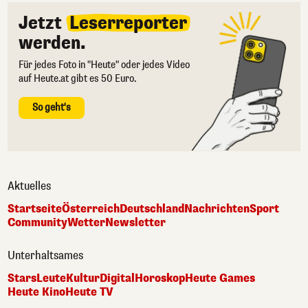
Jetzt
Leserreporter
werden.
Für jedes Foto in "Heute" oder jedes Video
auf Heute.at gibt es 50 Euro.
So geht's
Aktuelles
Startseite
Österreich
Deutschland
Nachrichten
Sport
Community
Wetter
Newsletter
Unterhaltsames
Stars
Leute
Kultur
Digital
Horoskop
Heute Games
Heute Kino
Heute TV