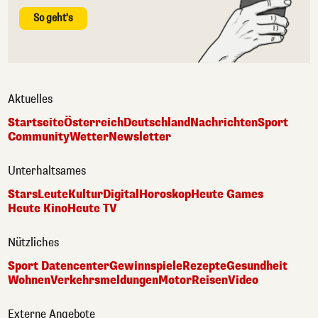
So geht's
Aktuelles
Startseite
Österreich
Deutschland
Nachrichten
Sport
Community
Wetter
Newsletter
Unterhaltsames
Stars
Leute
Kultur
Digital
Horoskop
Heute Games
Heute Kino
Heute TV
Nützliches
Sport Datencenter
Gewinnspiele
Rezepte
Gesundheit
Wohnen
Verkehrsmeldungen
Motor
Reisen
Video
Externe Angebote