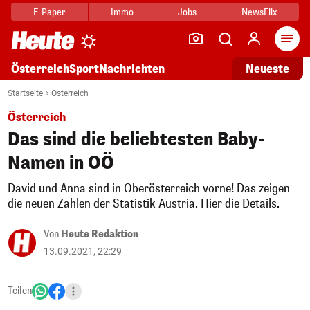
E-Paper
Immo
Jobs
NewsFlix
Arti
Österreich
Sport
Nachrichten
Neueste
Startseite
Österreich
Österreich
Das sind die beliebtesten Baby-
Namen in OÖ
David und Anna sind in Oberösterreich vorne! Das zeigen
die neuen Zahlen der Statistik Austria. Hier die Details.
Von
Heute Redaktion
13.09.2021, 22:29
Teilen