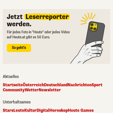
Jetzt
Leserreporter
werden.
Für jedes Foto in "Heute" oder jedes Video
auf Heute.at gibt es 50 Euro.
So geht's
Aktuelles
Startseite
Österreich
Deutschland
Nachrichten
Sport
Community
Wetter
Newsletter
Unterhaltsames
Stars
Leute
Kultur
Digital
Horoskop
Heute Games