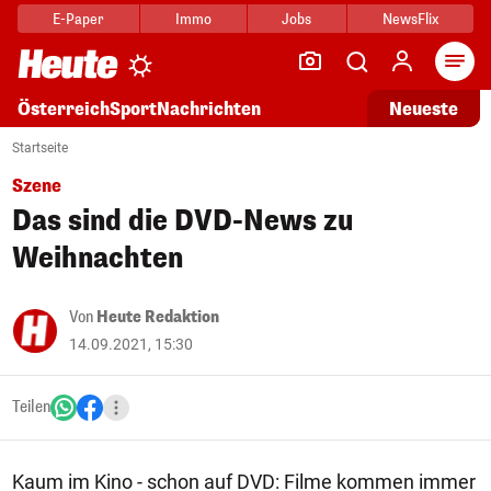
E-Paper
Immo
Jobs
NewsFlix
Arti
Österreich
Sport
Nachrichten
Neueste
Startseite
Szene
Das sind die DVD-News zu
Weihnachten
Von
Heute Redaktion
14.09.2021, 15:30
Teilen
Kaum im Kino - schon auf DVD: Filme kommen immer