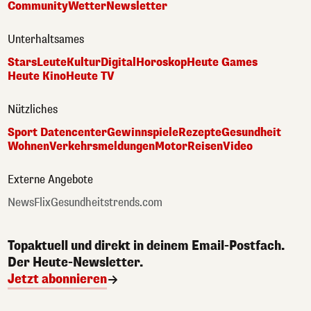
Community
Wetter
Newsletter
Unterhaltsames
Stars
Leute
Kultur
Digital
Horoskop
Heute Games
Heute Kino
Heute TV
Nützliches
Sport Datencenter
Gewinnspiele
Rezepte
Gesundheit
Wohnen
Verkehrsmeldungen
Motor
Reisen
Video
Externe Angebote
NewsFlix
Gesundheitstrends.com
Topaktuell und direkt in deinem Email-Postfach.
Der Heute-Newsletter.
Jetzt abonnieren