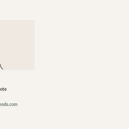
ote
ends.com