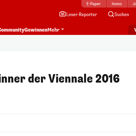
E-Paper
Immo
J
Leser-Reporter
Suchen
Community
Gewinnen
Mehr
inner der Viennale 2016