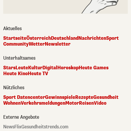
Aktuelles
Startseite
Österreich
Deutschland
Nachrichten
Sport
Community
Wetter
Newsletter
Unterhaltsames
Stars
Leute
Kultur
Digital
Horoskop
Heute Games
Heute Kino
Heute TV
Nützliches
Sport Datencenter
Gewinnspiele
Rezepte
Gesundheit
Wohnen
Verkehrsmeldungen
Motor
Reisen
Video
Externe Angebote
NewsFlix
Gesundheitstrends.com