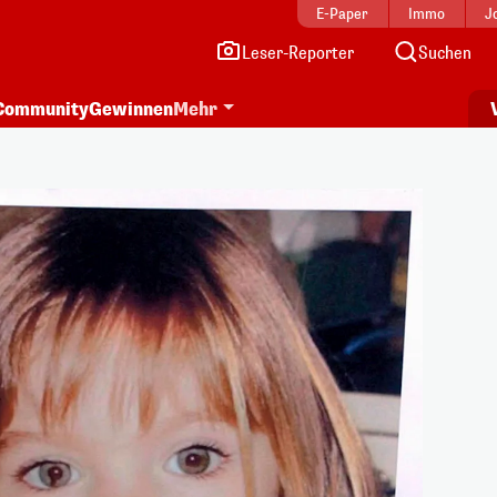
E-Paper
Immo
J
Leser-Reporter
Suchen
Community
Gewinnen
Mehr
i