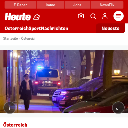
E-Paper
Immo
Jobs
NewsFlix
Arti
Österreich
Sport
Nachrichten
Neueste
Startseite
Österreich
i
Österreich