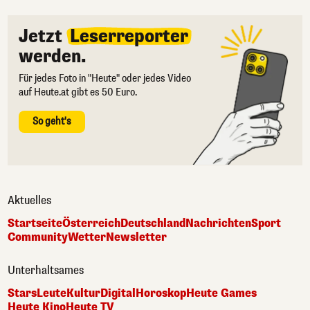
Jetzt
Leserreporter
werden.
Für jedes Foto in "Heute" oder jedes Video
auf Heute.at gibt es 50 Euro.
So geht's
Aktuelles
Startseite
Österreich
Deutschland
Nachrichten
Sport
Community
Wetter
Newsletter
Unterhaltsames
Stars
Leute
Kultur
Digital
Horoskop
Heute Games
Heute Kino
Heute TV