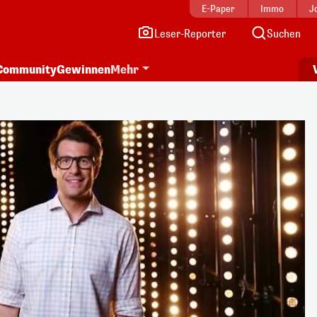
E-Paper
Immo
J
Leser-Reporter
Suchen
Community
Gewinnen
Mehr