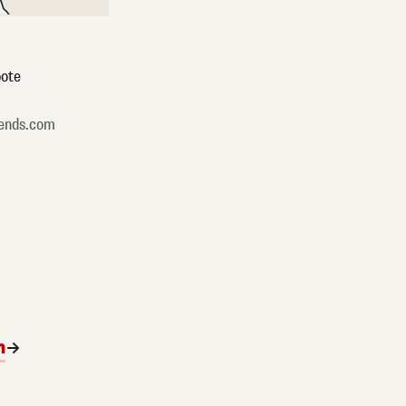
ote
ends.com
n