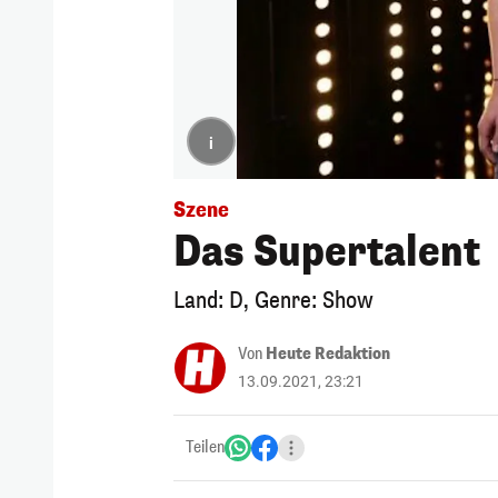
i
Szene
Das Supertalent
Land: D, Genre: Show
Von
Heute Redaktion
13.09.2021, 23:21
Teilen