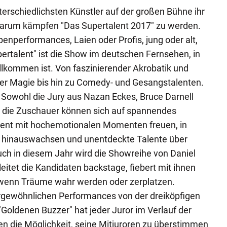
terschiedlichsten Künstler auf der großen Bühne ihr
arum kämpfen "Das Supertalent 2017" zu werden.
enperformances, Laien oder Profis, jung oder alt,
ertalent" ist die Show im deutschen Fernsehen, in
illkommen ist. Von faszinierender Akrobatik und
r Magie bis hin zu Comedy- und Gesangstalenten.
! Sowohl die Jury aus Nazan Eckes, Bruce Darnell
h die Zuschauer können sich auf spannendes
nt mit hochemotionalen Momenten freuen, in
 hinauswachsen und unentdeckte Talente über
ch in diesem Jahr wird die Showreihe von Daniel
eitet die Kandidaten backstage, fiebert mit ihnen
, wenn Träume wahr werden oder zerplatzen.
gewöhnlichen Performances von der dreiköpfigen
"Goldenen Buzzer" hat jeder Juror im Verlauf der
n die Möglichkeit, seine Mitjuroren zu überstimmen