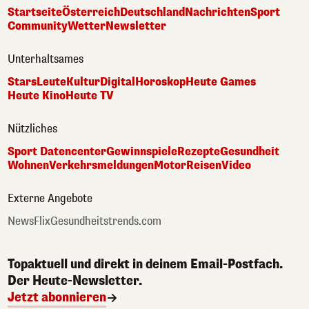
Startseite
Österreich
Deutschland
Nachrichten
Sport
Community
Wetter
Newsletter
Unterhaltsames
Stars
Leute
Kultur
Digital
Horoskop
Heute Games
Heute Kino
Heute TV
Nützliches
Sport Datencenter
Gewinnspiele
Rezepte
Gesundheit
Wohnen
Verkehrsmeldungen
Motor
Reisen
Video
Externe Angebote
NewsFlix
Gesundheitstrends.com
Topaktuell und direkt in deinem Email-Postfach.
Der Heute-Newsletter.
Jetzt abonnieren