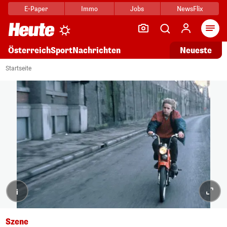
E-Paper
Immo
Jobs
NewsFlix
Arti
Österreich
Sport
Nachrichten
Neueste
Startseite
i
Szene