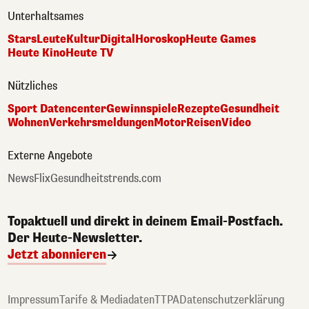
Unterhaltsames
Stars
Leute
Kultur
Digital
Horoskop
Heute Games
Heute Kino
Heute TV
Nützliches
Sport Datencenter
Gewinnspiele
Rezepte
Gesundheit
Wohnen
Verkehrsmeldungen
Motor
Reisen
Video
Externe Angebote
NewsFlix
Gesundheitstrends.com
Topaktuell und direkt in deinem Email-Postfach.
Der Heute-Newsletter.
Jetzt abonnieren
Impressum
Tarife & Mediadaten
TTPA
Datenschutzerklärung