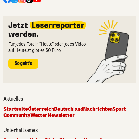
Jetzt
Leserreporter
werden.
Für jedes Foto in "Heute" oder jedes Video
auf Heute.at gibt es 50 Euro.
So geht's
Aktuelles
Startseite
Österreich
Deutschland
Nachrichten
Sport
Community
Wetter
Newsletter
Unterhaltsames