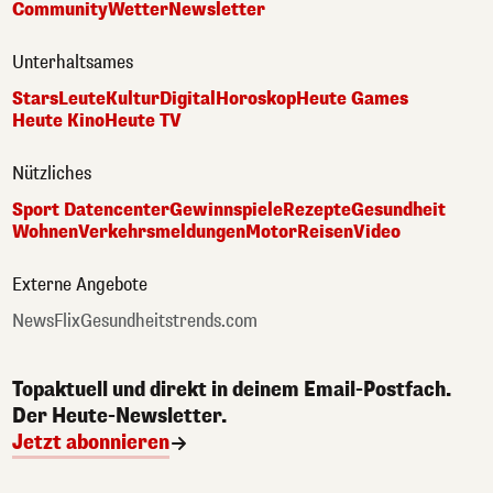
Community
Wetter
Newsletter
Unterhaltsames
Stars
Leute
Kultur
Digital
Horoskop
Heute Games
Heute Kino
Heute TV
Nützliches
Sport Datencenter
Gewinnspiele
Rezepte
Gesundheit
Wohnen
Verkehrsmeldungen
Motor
Reisen
Video
Externe Angebote
NewsFlix
Gesundheitstrends.com
Topaktuell und direkt in deinem Email-Postfach.
Der Heute-Newsletter.
Jetzt abonnieren