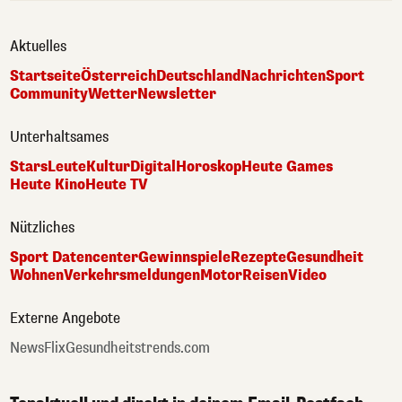
Aktuelles
Startseite
Österreich
Deutschland
Nachrichten
Sport
Community
Wetter
Newsletter
Unterhaltsames
Stars
Leute
Kultur
Digital
Horoskop
Heute Games
Heute Kino
Heute TV
Nützliches
Sport Datencenter
Gewinnspiele
Rezepte
Gesundheit
Wohnen
Verkehrsmeldungen
Motor
Reisen
Video
Externe Angebote
NewsFlix
Gesundheitstrends.com