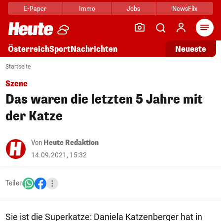
E-Paper
Immo
Jobs
NewsFlix
Arti
Österreich
Sport
Nachrichten
Neueste
Startseite
Szene
Das waren die letzten 5 Jahre mit
der Katze
Von
Heute Redaktion
14.09.2021, 15:32
Teilen
Sie ist die Superkatze: Daniela Katzenberger hat in