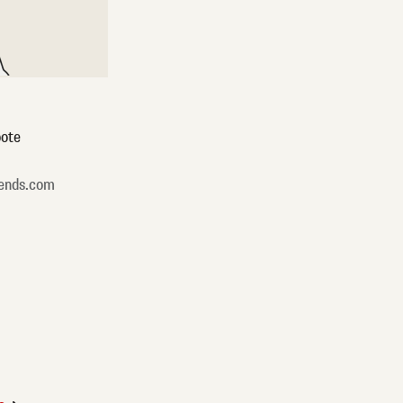
ote
ends.com