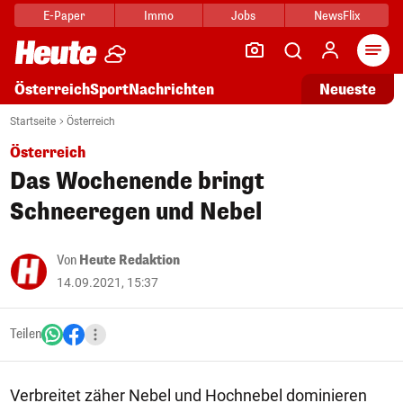
E-Paper
Immo
Jobs
NewsFlix
Arti
Österreich
Sport
Nachrichten
Neueste
Startseite
Österreich
Österreich
Das Wochenende bringt
Schneeregen und Nebel
Von
Heute Redaktion
14.09.2021, 15:37
Teilen
Verbreitet zäher Nebel und Hochnebel dominieren