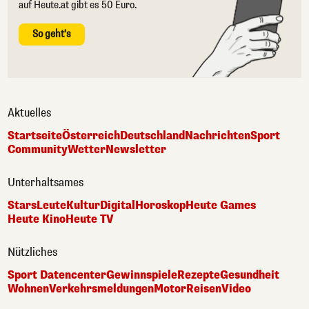
auf Heute.at gibt es 50 Euro.
So geht's
Aktuelles
Startseite
Österreich
Deutschland
Nachrichten
Sport
Community
Wetter
Newsletter
Unterhaltsames
Stars
Leute
Kultur
Digital
Horoskop
Heute Games
Heute Kino
Heute TV
Nützliches
Sport Datencenter
Gewinnspiele
Rezepte
Gesundheit
Wohnen
Verkehrsmeldungen
Motor
Reisen
Video