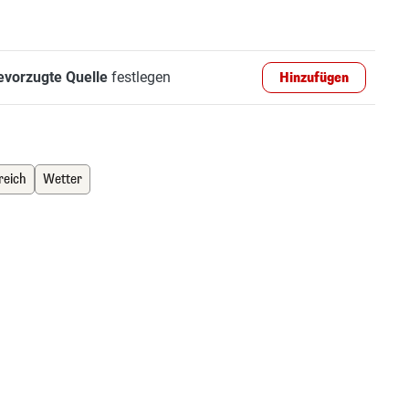
evorzugte Quelle
festlegen
Hinzufügen
reich
Wetter