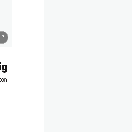
ig
ten