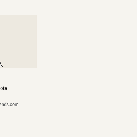
ote
ends.com