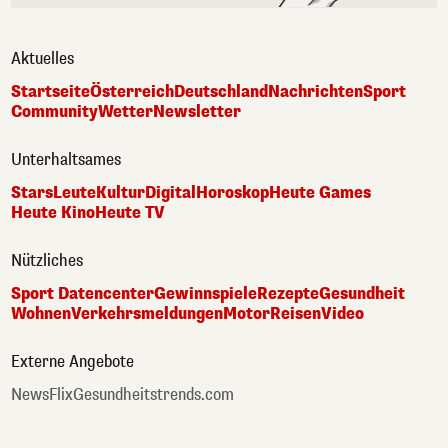
Aktuelles
Startseite
Österreich
Deutschland
Nachrichten
Sport
Community
Wetter
Newsletter
Unterhaltsames
Stars
Leute
Kultur
Digital
Horoskop
Heute Games
Heute Kino
Heute TV
Nützliches
Sport Datencenter
Gewinnspiele
Rezepte
Gesundheit
Wohnen
Verkehrsmeldungen
Motor
Reisen
Video
Externe Angebote
NewsFlix
Gesundheitstrends.com