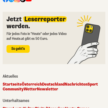
Jetzt
Leserreporter
werden.
Für jedes Foto in "Heute" oder jedes Video
auf Heute.at gibt es 50 Euro.
So geht's
Aktuelles
Startseite
Österreich
Deutschland
Nachrichten
Sport
Community
Wetter
Newsletter
Unterhaltsames