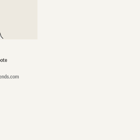
ote
ends.com