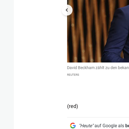
eyond Fashion Costume Institute Gala
David Beckham zählt zu den bekann
REUTERS
(red)
"Heute"
auf Google als
b