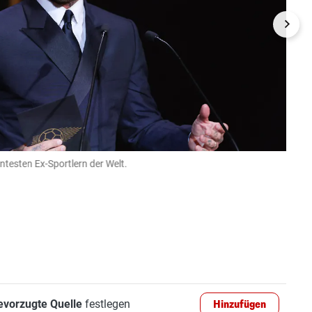
testen Ex-Sportlern der Welt.
David
vier K
IMAGO/
evorzugte Quelle
festlegen
Hinzufügen