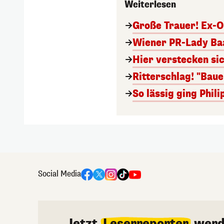
Weiterlesen
Große Trauer! Ex-O
Wiener PR-Lady Baa
Hier verstecken si
Ritterschlag! "Bau
So lässig ging Phi
Social Media
Jetzt
Leserreporter
werd