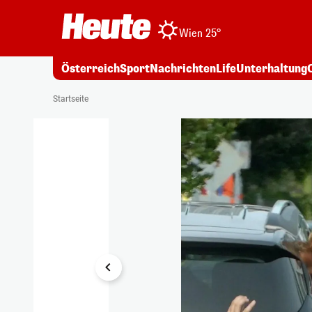
Wien 25°
Österreich
Sport
Nachrichten
Life
Unterhaltung
1/3
Startseite