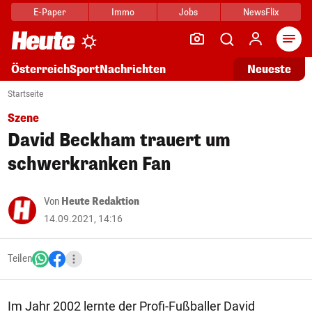
E-Paper
Immo
Jobs
NewsFlix
Arti
Österreich
Sport
Nachrichten
Neueste
Startseite
Szene
David Beckham trauert um
schwerkranken Fan
Von
Heute Redaktion
14.09.2021, 14:16
Teilen
Im Jahr 2002 lernte der Profi-Fußballer David