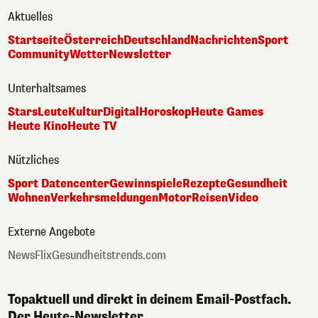
Aktuelles
Startseite
Österreich
Deutschland
Nachrichten
Sport
Community
Wetter
Newsletter
Unterhaltsames
Stars
Leute
Kultur
Digital
Horoskop
Heute Games
Heute Kino
Heute TV
Nützliches
Sport Datencenter
Gewinnspiele
Rezepte
Gesundheit
Wohnen
Verkehrsmeldungen
Motor
Reisen
Video
Externe Angebote
NewsFlix
Gesundheitstrends.com
Topaktuell und direkt in deinem Email-Postfach.
Der Heute-Newsletter.