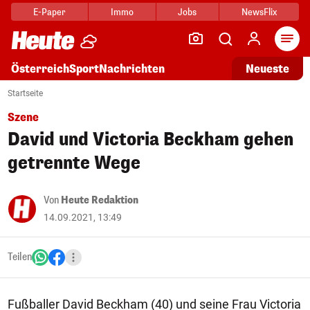
E-Paper
Immo
Jobs
NewsFlix
Arti
Österreich
Sport
Nachrichten
Neueste
Startseite
Szene
David und Victoria Beckham gehen
getrennte Wege
Von
Heute Redaktion
14.09.2021, 13:49
Teilen
Fußballer David Beckham (40) und seine Frau Victoria