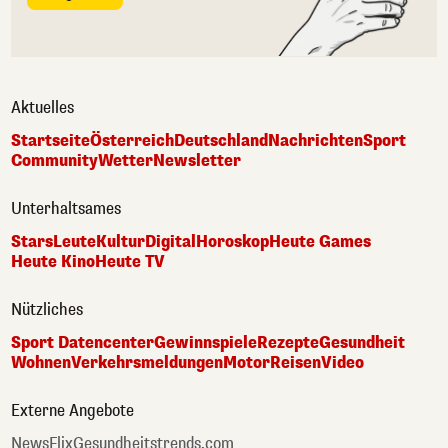
Aktuelles
Startseite
Österreich
Deutschland
Nachrichten
Sport
Community
Wetter
Newsletter
Unterhaltsames
Stars
Leute
Kultur
Digital
Horoskop
Heute Games
Heute Kino
Heute TV
Nützliches
Sport Datencenter
Gewinnspiele
Rezepte
Gesundheit
Wohnen
Verkehrsmeldungen
Motor
Reisen
Video
Externe Angebote
NewsFlix
Gesundheitstrends.com