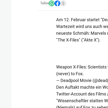
Teilen
Am 12. Februar startet "Dea
Wartezeit wird uns auch we
neueste Schmäh: Marvels u
"The X-Files" ("Akte X").
Weapon X-Files: Scientists
(never) to Fox.
— Deadpool Movie (@dead
Den Auftakt machte ein Wor
Twitter-Account des Films
"Wissenschaftler statten 
(Niemals) auf Fox zu sehen