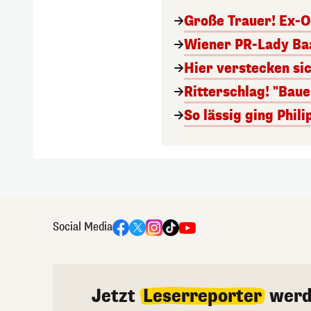
Große Trauer! Ex-O
Wiener PR-Lady Baa
Hier verstecken si
Ritterschlag! "Bau
So lässig ging Phi
Social Media
Jetzt
Leserreporter
werd