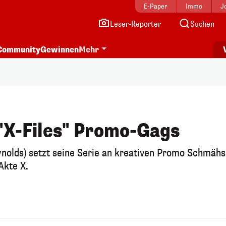
E-Paper
Immo
J
Leser-Reporter
Suchen
Community
Gewinnen
Mehr
"X-Files" Promo-Gags
nolds) setzt seine Serie an kreativen Promo Schmähs
Akte X.