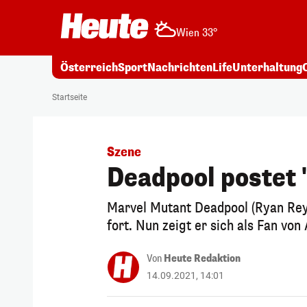
Wien 33°
Österreich
Sport
Nachrichten
Life
Unterhaltung
Startseite
Szene
Deadpool postet 
Marvel Mutant Deadpool (Ryan Rey
fort. Nun zeigt er sich als Fan von 
Von
Heute Redaktion
14.09.2021, 14:01