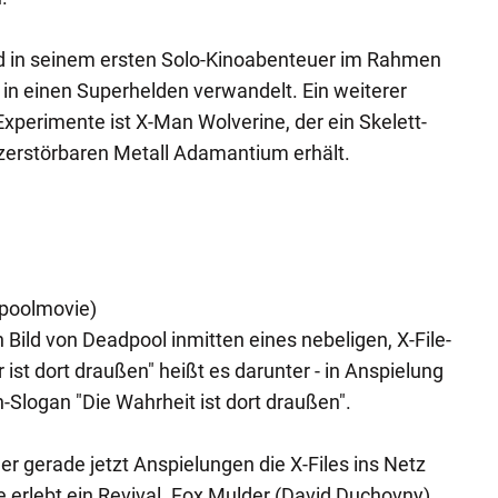
rd in seinem ersten Solo-Kinoabenteuer im Rahmen
 einen Superhelden verwandelt. Ein weiterer
xperimente ist X-Man Wolverine, der ein Skelett-
rstörbaren Metall Adamantium erhält.
poolmovie)
n Bild von Deadpool inmitten eines nebeligen, X-File-
ist dort draußen" heißt es darunter - in Anspielung
Slogan "Die Wahrheit ist dort draußen".
 gerade jetzt Anspielungen die X-Files ins Netz
ie erlebt ein Revival. Fox Mulder (David Duchovny)