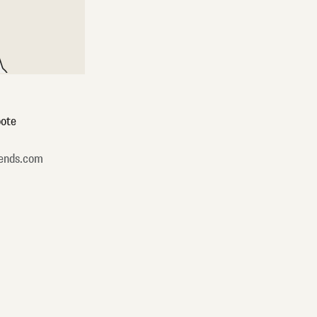
ote
ends.com