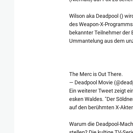
Wilson aka Deadpool () wi
des Weapon-X-Programms in
bekannter Teilnehmer der E
Ummantelung aus dem unze
The Merc is Out There.
— Deadpool Movie (@dead
Ein weiterer Tweet zeigt ei
esken Waldes. "Der Söldner 
auf den berühmten X-Akten-
Warum die Deadpool-Macher
stellen? Die kultige TV-Ser