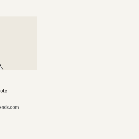
ote
ends.com