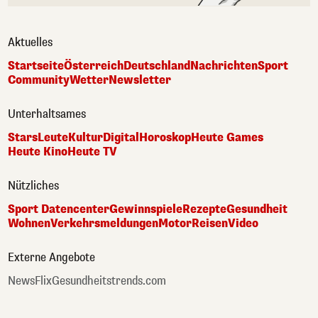
Aktuelles
Startseite
Österreich
Deutschland
Nachrichten
Sport
Community
Wetter
Newsletter
Unterhaltsames
Stars
Leute
Kultur
Digital
Horoskop
Heute Games
Heute Kino
Heute TV
Nützliches
Sport Datencenter
Gewinnspiele
Rezepte
Gesundheit
Wohnen
Verkehrsmeldungen
Motor
Reisen
Video
Externe Angebote
NewsFlix
Gesundheitstrends.com