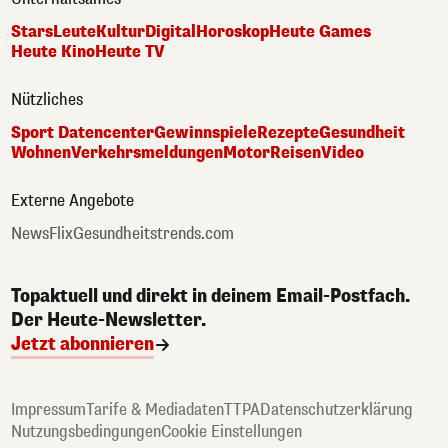
Stars
Leute
Kultur
Digital
Horoskop
Heute Games
Heute Kino
Heute TV
Nützliches
Sport Datencenter
Gewinnspiele
Rezepte
Gesundheit
Wohnen
Verkehrsmeldungen
Motor
Reisen
Video
Externe Angebote
NewsFlix
Gesundheitstrends.com
Topaktuell und direkt in deinem Email-Postfach.
Der Heute-Newsletter.
Jetzt abonnieren
Impressum
Tarife & Mediadaten
TTPA
Datenschutzerklärung
Nutzungsbedingungen
Cookie Einstellungen