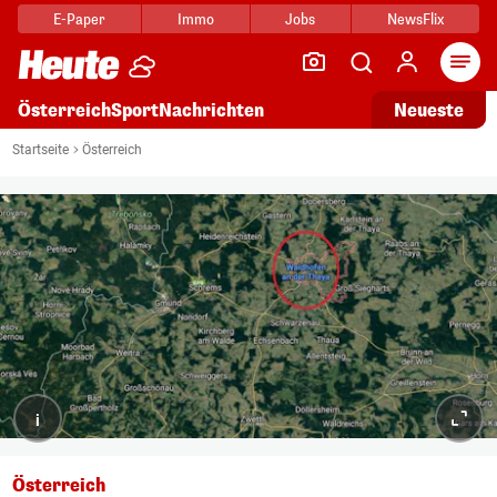
E-Paper
Immo
Jobs
NewsFlix
Arti
Österreich
Sport
Nachrichten
Neueste
Startseite
Österreich
i
Österreich