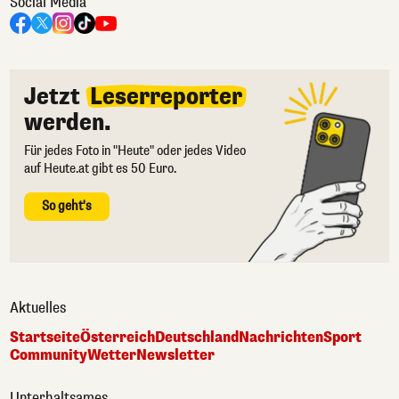
Social Media
Jetzt
Leserreporter
werden.
Für jedes Foto in "Heute" oder jedes Video
auf Heute.at gibt es 50 Euro.
So geht's
Aktuelles
Startseite
Österreich
Deutschland
Nachrichten
Sport
Community
Wetter
Newsletter
Unterhaltsames