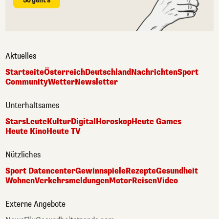
So geht's
Aktuelles
Startseite
Österreich
Deutschland
Nachrichten
Sport
Community
Wetter
Newsletter
Unterhaltsames
Stars
Leute
Kultur
Digital
Horoskop
Heute Games
Heute Kino
Heute TV
Nützliches
Sport Datencenter
Gewinnspiele
Rezepte
Gesundheit
Wohnen
Verkehrsmeldungen
Motor
Reisen
Video
Externe Angebote