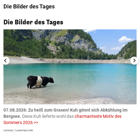
Die Bilder des Tages
1/50
Die Bilder des Tages
ch
07.08.2026: Zu heiß zum Grasen! Kuh gönnt sich Abkühlung im
0
Bergsee.
Diese Kuh lieferte wohl das
charmanteste Motiv des
S
Sommers 2026 >>
a
>
Larissa / Leserreporter
zV