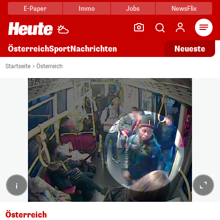
E-Paper
Immo
Jobs
NewsFlix
Arti
Österreich
Sport
Nachrichten
Neueste
Startseite
Österreich
i
Österreich