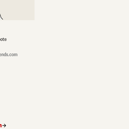
ote
ends.com
n