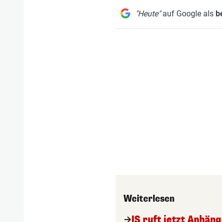
"Heute"
auf Google als
b
Weiterlesen
IS ruft jetzt Anhän