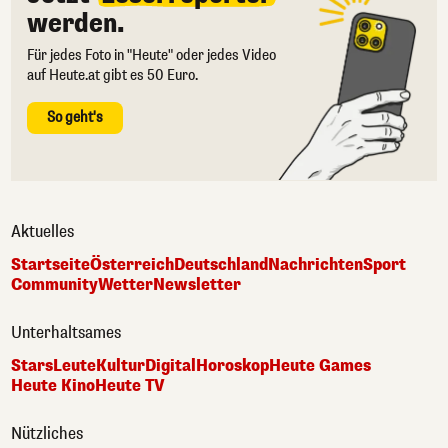
werden.
Für jedes Foto in "Heute" oder jedes Video
auf Heute.at gibt es 50 Euro.
So geht's
Aktuelles
Startseite
Österreich
Deutschland
Nachrichten
Sport
Community
Wetter
Newsletter
Unterhaltsames
Stars
Leute
Kultur
Digital
Horoskop
Heute Games
Heute Kino
Heute TV
Nützliches