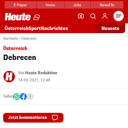
E-Paper
Immo
Jobs
NewsFlix
Arti
Österreich
Sport
Nachrichten
Neueste
Startseite
Österreich
Österreich
Debrecen
Von
Heute Redaktion
14.09.2021, 12:48
Teilen
Jetzt kommentieren