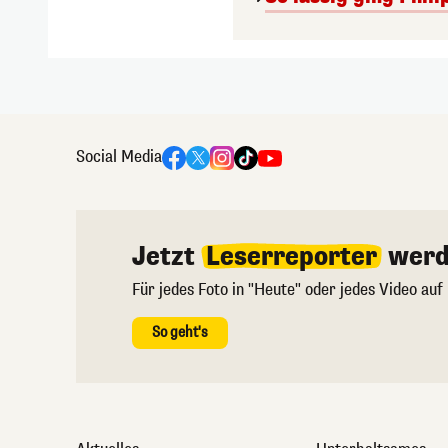
Social Media
Jetzt
Leserreporter
werd
Für jedes Foto in "Heute" oder jedes Video auf
So geht's