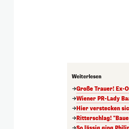
Weiterlesen
Große Trauer! Ex-O
Wiener PR-Lady Baa
Hier verstecken si
Ritterschlag! "Bau
So lässig ging Phi