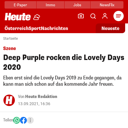
E-Paper
Immo
Jobs
NewsFlix
Arti
Österreich
Sport
Nachrichten
Neueste
Startseite
Szene
Deep Purple rocken die Lovely Days
2020
Eben erst sind die Lovely Days 2019 zu Ende gegangen, da
kann man sich schon auf das kommende Jahr freuen.
Von
Heute Redaktion
13.09.2021, 16:36
Teilen