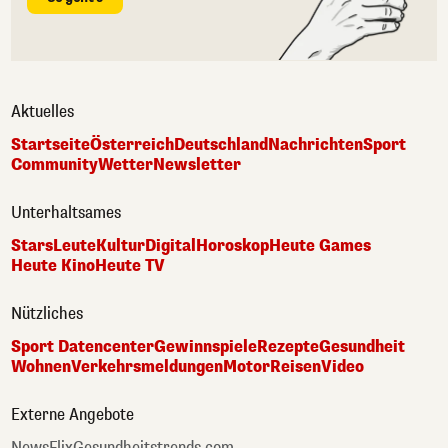
Aktuelles
Startseite
Österreich
Deutschland
Nachrichten
Sport
Community
Wetter
Newsletter
Unterhaltsames
Stars
Leute
Kultur
Digital
Horoskop
Heute Games
Heute Kino
Heute TV
Nützliches
Sport Datencenter
Gewinnspiele
Rezepte
Gesundheit
Wohnen
Verkehrsmeldungen
Motor
Reisen
Video
Externe Angebote
NewsFlix
Gesundheitstrends.com