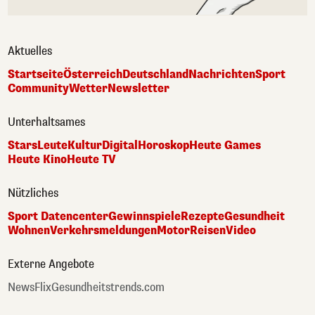
Aktuelles
Startseite
Österreich
Deutschland
Nachrichten
Sport
Community
Wetter
Newsletter
Unterhaltsames
Stars
Leute
Kultur
Digital
Horoskop
Heute Games
Heute Kino
Heute TV
Nützliches
Sport Datencenter
Gewinnspiele
Rezepte
Gesundheit
Wohnen
Verkehrsmeldungen
Motor
Reisen
Video
Externe Angebote
NewsFlix
Gesundheitstrends.com