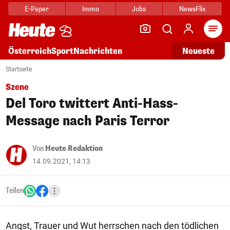
E-Paper
Immo
Jobs
NewsFlix
Arti
Österreich
Sport
Nachrichten
Neueste
Startseite
Szene
Del Toro twittert Anti-Hass-
Message nach Paris Terror
Von
Heute Redaktion
14.09.2021, 14:13
Teilen
Angst, Trauer und Wut herrschen nach den tödlichen