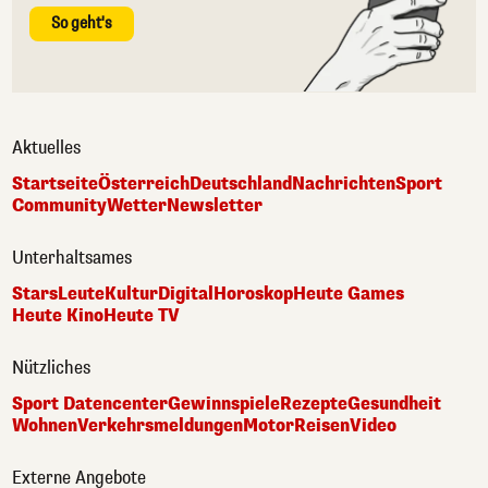
So geht's
Aktuelles
Startseite
Österreich
Deutschland
Nachrichten
Sport
Community
Wetter
Newsletter
Unterhaltsames
Stars
Leute
Kultur
Digital
Horoskop
Heute Games
Heute Kino
Heute TV
Nützliches
Sport Datencenter
Gewinnspiele
Rezepte
Gesundheit
Wohnen
Verkehrsmeldungen
Motor
Reisen
Video
Externe Angebote